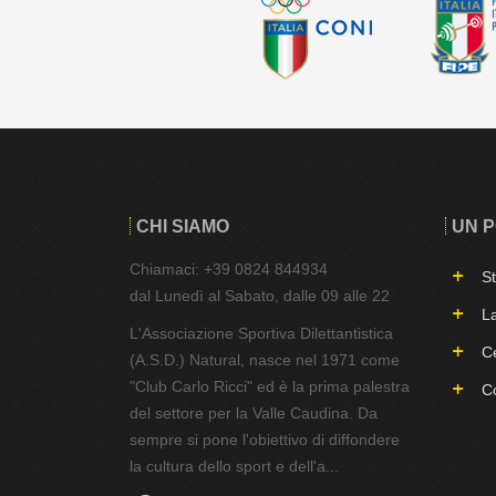
CHI SIAMO
UN P
Chiamaci: +39 0824 844934
St
dal Lunedì al Sabato, dalle 09 alle 22
La
L'Associazione Sportiva Dilettantistica
Ce
(A.S.D.) Natural, nasce nel 1971 come
"Club Carlo Ricci" ed è la prima palestra
Co
del settore per la Valle Caudina. Da
sempre si pone l'obiettivo di diffondere
la cultura dello sport e dell'a...