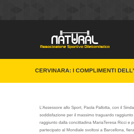
CERVINARA: I COMPLIMENTI DELL
L’Assessore allo Sport, Paola Pallotta, con il Sind
soddisfazione per il massimo traguardo raggiunto d
raggiunto dalla concittadina MariaTeresa Ricci e per 
partecipato al Mondiale svoltosi a Barcellona, fi