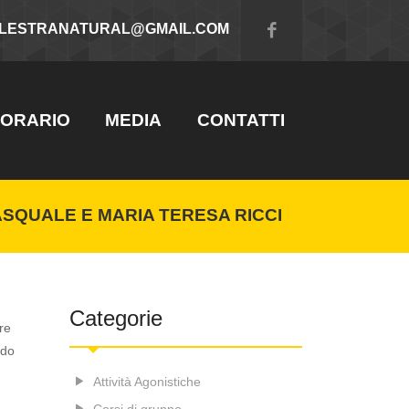
ALESTRANATURAL@GMAIL.COM
ORARIO
MEDIA
CONTATTI
ASQUALE E MARIA TERESA RICCI
Categorie
re
rdo
Attività Agonistiche
Corsi di gruppo