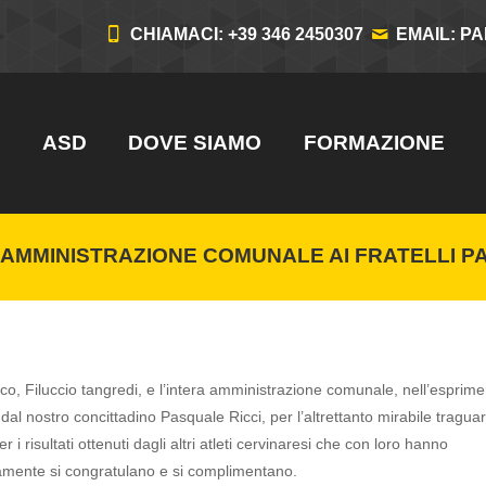
CHIAMACI: +39 346 2450307
EMAIL: P
ASD
DOVE SIAMO
FORMAZIONE
’AMMINISTRAZIONE COMUNALE AI FRATELLI P
aco, Filuccio tangredi, e l’intera amministrazione comunale, nell’esprime
al nostro concittadino Pasquale Ricci, per l’altrettanto mirabile tragua
i risultati ottenuti dagli altri atleti cervinaresi che con loro hanno
eramente si congratulano e si complimentano.